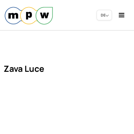
DE
Zava Luce