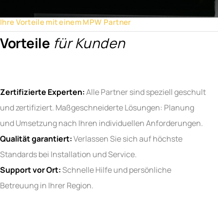
Ihre Vorteile mit einem MPW Partner
Vorteile
für Kunden
Zertifizierte Experten:
Alle Partner sind speziell geschult
und zertifiziert. Maßgeschneiderte Lösungen: Planung
und Umsetzung nach Ihren individuellen Anforderungen.
Qualität garantiert:
Verlassen Sie sich auf höchste
Standards bei Installation und Service.
Support vor Ort:
Schnelle Hilfe und persönliche
Betreuung in Ihrer Region.