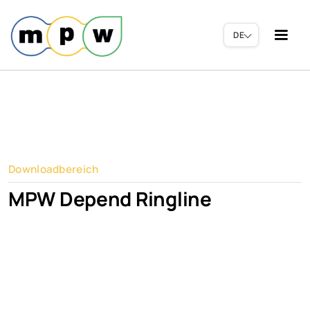
DE
Downloadbereich
MPW Depend Ringline